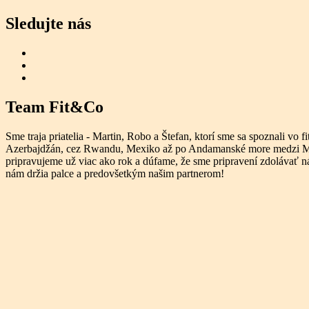
Sledujte nás
Team Fit&Co
Sme traja priatelia - Martin, Robo a Štefan, ktorí sme sa spoznali v
Azerbajdžán, cez Rwandu, Mexiko až po Andamanské more medzi Malaj
pripravujeme už viac ako rok a dúfame, že sme pripravení zdolávať nás
nám držia palce a predovšetkým našim partnerom!