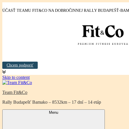
ÚČASŤ TEAMU FIT&CO NA DOBROČINNEJ RALLY BUDAPEŠŤ-BAMA
Chcem podporiť
Skip to content
Team Fit&Co
Rally Budapešť Bamako – 8532km – 17 dní – 14 etáp
Menu