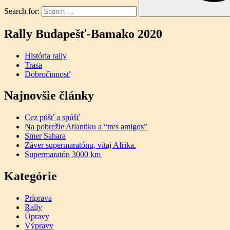
Search for:
Rally Budapešť-Bamako 2020
História rally
Trasa
Dobročinnosť
Najnovšie články
Cez púšť a spúšť
Na pobrežie Atlantiku a “tres amigos”
Smer Sahara
Záver supermaratónu, vitaj Afrika.
Supermaratón 3000 km
Kategórie
Príprava
Rally
Úpravy
Výpravy