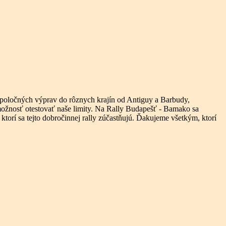
o spoločných výprav do rôznych krajín od Antiguy a Barbudy,
ožnosť otestovať naše limity. Na Rally Budapešť - Bamako sa
ktorí sa tejto dobročinnej rally zúčastňujú. Ďakujeme všetkým, ktorí