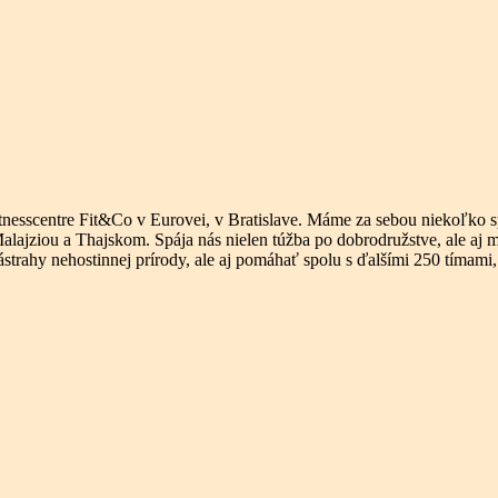
o fitnesscentre Fit&Co v Eurovei, v Bratislave. Máme za sebou niekoľk
ziou a Thajskom. Spája nás nielen túžba po dobrodružstve, ale aj m
trahy nehostinnej prírody, ale aj pomáhať spolu s ďalšími 250 tímami, 